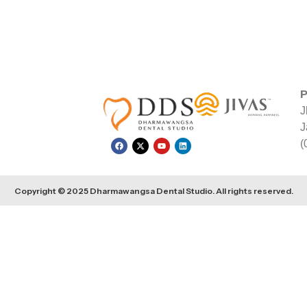
P
J
J
(
Copyright © 2025 Dharmawangsa Dental Studio. All rights reserved.