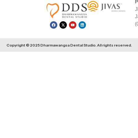
P
J
J
(
Copyright © 2025 Dharmawangsa Dental Studio. All rights reserved.