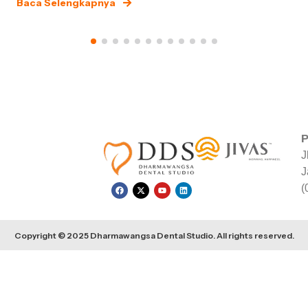
Baca Selengkapnya
P
J
J
(
Copyright © 2025 Dharmawangsa Dental Studio. All rights reserved.