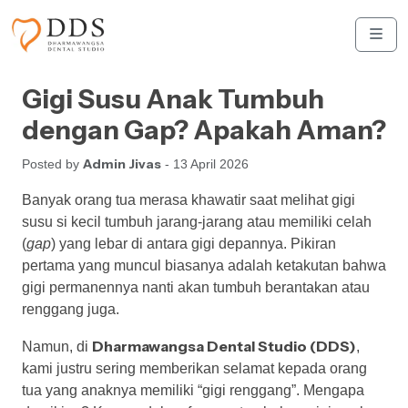
Skip to content
Skip to footer
Men
Gigi Susu Anak Tumbuh
dengan Gap? Apakah Aman?
Admin Jivas
Posted by
- 13 April 2026
Banyak orang tua merasa khawatir saat melihat gigi
susu si kecil tumbuh jarang-jarang atau memiliki celah
(
gap
) yang lebar di antara gigi depannya. Pikiran
pertama yang muncul biasanya adalah ketakutan bahwa
gigi permanennya nanti akan tumbuh berantakan atau
renggang juga.
Dharmawangsa Dental Studio (DDS)
Namun, di
,
kami justru sering memberikan selamat kepada orang
tua yang anaknya memiliki “gigi renggang”. Mengapa