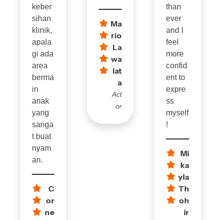
keber
than
sihan
ever
Ma
klinik,
and I
rio
apala
feel
La
gi ada
more
wa
area
confid
lat
berma
ent to
a
in
expre
Act
anak
ss
or
yang
myself
sanga
!
t buat
nyam
Mi
an.
ka
yla
C
Th
or
oh
ne
ir