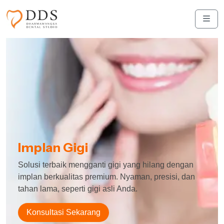
Skip to content
Skip to footer
Men
Implan Gigi
Solusi terbaik mengganti gigi yang hilang dengan
implan berkualitas premium. Nyaman, presisi, dan
tahan lama, seperti gigi asli Anda.
Konsultasi Sekarang