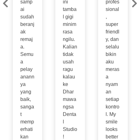
samp
ini
profes
ai
tamba
sional
sudah
l gigi
,
beranj
minim
super
ak
rasa
friendl
remaj
ngilu.
y, dan
a.
Kalian
selalu
Semu
tidak
bikin
a
usah
aku
pelay
ragu
meras
anann
kalau
a
ya
ke
nyam
yang
Dhar
an
baik,
mawa
setiap
sanga
ngsa
kontro
t
Denta
l. My
memp
l
smile
erhati
Studio
looks
kan
!
better