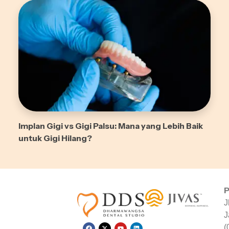
Implan Gigi vs Gigi Palsu: Mana yang Lebih Baik
untuk Gigi Hilang?
P
J
J
(