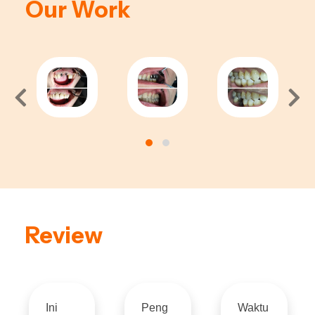
Our Work
Review
Ini
Peng
Waktu