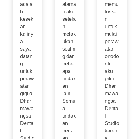
adala
alama
memu
h
n aku
tuska
keseki
setela
n
an
h
untuk
kaliny
melak
mulai
a
ukan
peraw
saya
scalin
atan
datan
g dan
ortodo
g
beber
nti,
untuk
apa
aku
peraw
tindak
pilih
atan
an
Dhar
gigi di
lain.
mawa
Dhar
Semu
ngsa
mawa
a
Denta
ngsa
tindak
l
Denta
an
Studio
l
berjal
karen
Studio
an
a