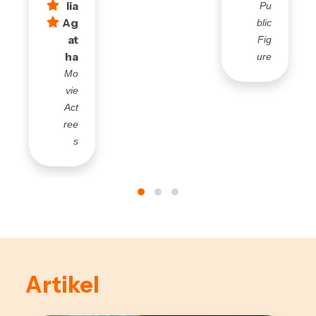
lia
Pu
Ag
blic
at
Fig
ha
ure
Mo
vie
Act
ree
s
Artikel