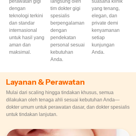
perawatan gigi
langsung oleh
suasana klinik
dengan
tim dokter gigi
yang tenang,
teknologi terkini
spesialis
elegan, dan
dan standar
berpengalaman
private demi
internasional
dengan
kenyamanan
untuk hasil yang
pendekatan
setiap
aman dan
personal sesuai
kunjungan
maksimal.
kebutuhan
Anda.
Anda.
Layanan & Perawatan
Mulai dari scaling hingga tindakan khusus, semua
dilakukan oleh tenaga ahli sesuai kebutuhan Anda—
dokter umum untuk perawatan dasar, dan dokter spesialis
untuk tindakan lanjutan.