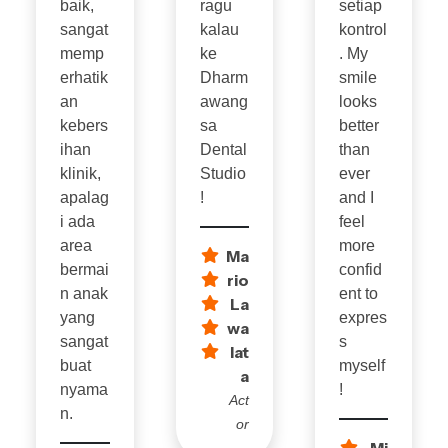
baik,
ragu
setiap
sangat
kalau
kontrol
memp
ke
. My
erhatik
Dharm
smile
an
awang
looks
kebers
sa
better
ihan
Dental
than
klinik,
Studio
ever
apalag
!
and I
i ada
feel
area
more
Ma
bermai
confid
rio
n anak
ent to
La
yang
expres
wa
sangat
s
lat
buat
myself
a
nyama
!
Act
n.
or
Mi