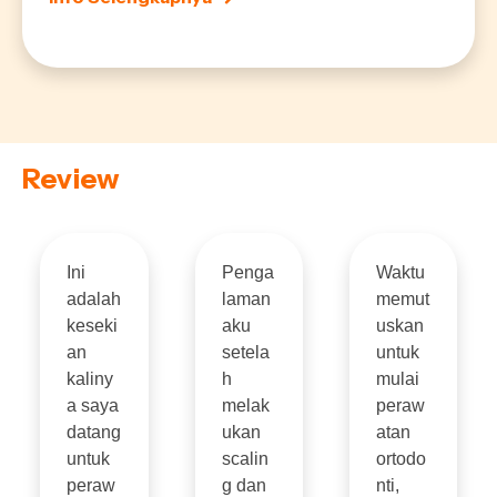
Review
Ini
Penga
Waktu
adalah
laman
memut
keseki
aku
uskan
an
setela
untuk
kaliny
h
mulai
a saya
melak
peraw
datang
ukan
atan
untuk
scalin
ortodo
peraw
g dan
nti,