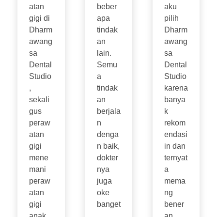
atan
beber
aku
gigi di
apa
pilih
Dharm
tindak
Dharm
awang
an
awang
sa
lain.
sa
Dental
Semu
Dental
Studio
a
Studio
,
tindak
karena
sekali
an
banya
gus
berjala
k
peraw
n
rekom
atan
denga
endasi
gigi
n baik,
in dan
mene
dokter
ternyat
mani
nya
a
peraw
juga
mema
atan
oke
ng
gigi
banget
bener
anak,
.
an