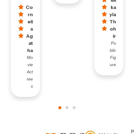
Co
ka
rn
yla
eli
Th
a
oh
Ag
ir
at
Pu
ha
blic
Mo
Fig
vie
ure
Act
ree
s
P