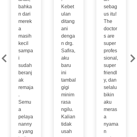
bahka
Kebet
sebag
n dari
ulan
us itu!
merek
ditang
The
a
ani
doctor
masih
denga
s are
kecil
n drg.
super
sampa
Safira,
profes
i
aku
sional,
sudah
baru
super
beranj
ini
friendl
ak
tambal
y, dan
remaja
gigi
selalu
.
minim
bikin
Semu
rasa
aku
a
ngilu.
meras
pelaya
Kalian
a
nanny
tidak
nyama
a yang
usah
n