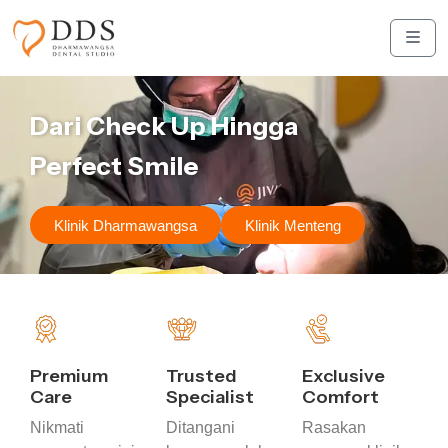
Skip to content
Skip to footer
Men
Dari Check Up Hingga
Perfect Smile
Klinik Dharmawangsa
Klinik Menteng
Premium
Trusted
Exclusive
Care
Specialist
Comfort
Nikmati
Ditangani
Rasakan