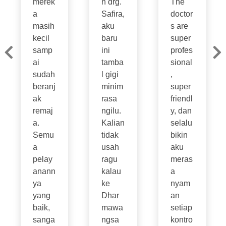
merek
n drg.
The
a
Safira,
doctor
masih
aku
s are
kecil
baru
super
samp
ini
profes
ai
tamba
sional
sudah
l gigi
,
beranj
minim
super
ak
rasa
friendl
remaj
ngilu.
y, dan
a.
Kalian
selalu
Semu
tidak
bikin
a
usah
aku
pelay
ragu
meras
anann
kalau
a
ya
ke
nyam
yang
Dhar
an
baik,
mawa
setiap
sanga
ngsa
kontro