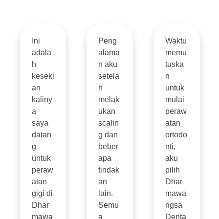
Ini
Peng
Waktu
adala
alama
memu
h
n aku
tuska
keseki
setela
n
an
h
untuk
kaliny
melak
mulai
a
ukan
peraw
saya
scalin
atan
datan
g dan
ortodo
g
beber
nti,
untuk
apa
aku
peraw
tindak
pilih
atan
an
Dhar
gigi di
lain.
mawa
Dhar
Semu
ngsa
mawa
a
Denta