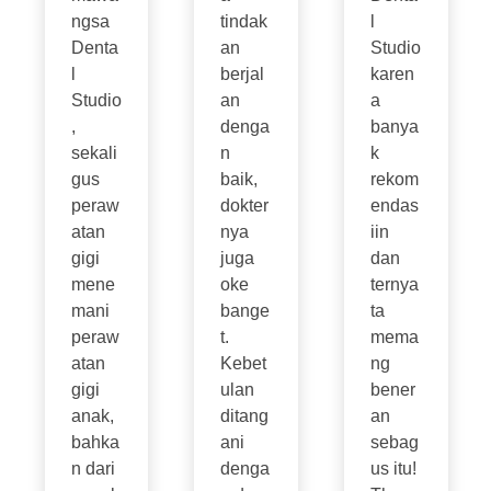
ngsa
tindak
l
Denta
an
Studio
l
berjal
karen
Studio
an
a
,
denga
banya
sekali
n
k
gus
baik,
rekom
peraw
dokter
endas
atan
nya
iin
gigi
juga
dan
mene
oke
ternya
mani
bange
ta
peraw
t.
mema
atan
Kebet
ng
gigi
ulan
bener
anak,
ditang
an
bahka
ani
sebag
n dari
denga
us itu!