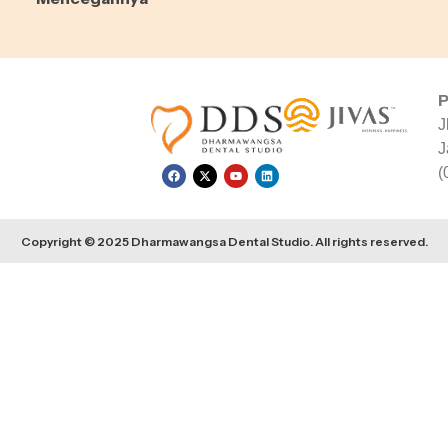
P
J
J
(
Copyright © 2025 Dharmawangsa Dental Studio. All rights reserved.