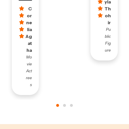
yla
C
Th
or
oh
ne
ir
lia
Pu
Ag
blic
at
Fig
ha
ure
Mo
vie
Act
ree
s