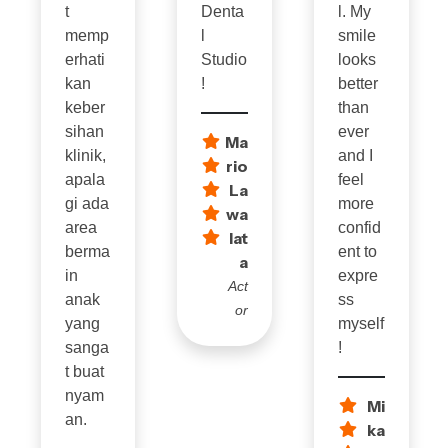
t
Denta
l. My
memp
l
smile
erhati
Studio
looks
kan
!
better
keber
than
sihan
ever
Ma
klinik,
and I
rio
apala
feel
La
gi ada
more
wa
area
confid
lat
berma
ent to
a
in
expre
Act
anak
ss
or
yang
myself
sanga
!
t buat
nyam
Mi
an.
ka