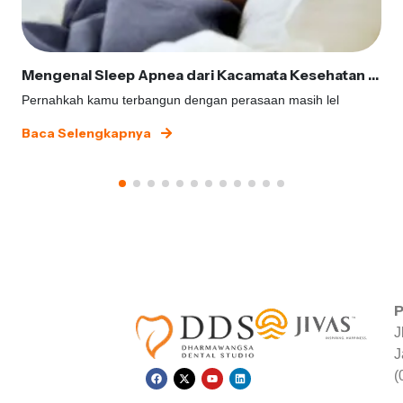
Mengenal Sleep Apnea dari Kacamata Kesehatan Gigi
Pernahkah kamu terbangun dengan perasaan masih lel
Baca Selengkapnya
P
J
J
(