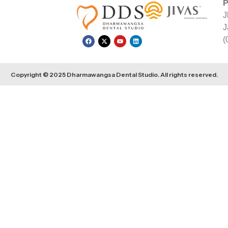
P
J
J
(
Copyright © 2025 Dharmawangsa Dental Studio. All rights reserved.