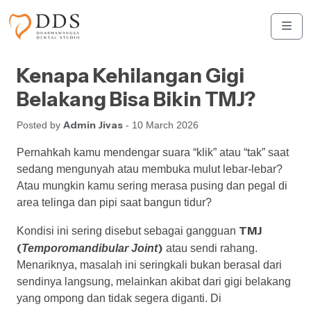
Skip to content
Skip to footer
Men
Kenapa Kehilangan Gigi
Belakang Bisa Bikin TMJ?
Admin Jivas
Posted by
- 10 March 2026
Pernahkah kamu mendengar suara “klik” atau “tak” saat
sedang mengunyah atau membuka mulut lebar-lebar?
Atau mungkin kamu sering merasa pusing dan pegal di
area telinga dan pipi saat bangun tidur?
TMJ
Kondisi ini sering disebut sebagai gangguan
(
)
Temporomandibular Joint
atau sendi rahang.
Menariknya, masalah ini seringkali bukan berasal dari
sendinya langsung, melainkan akibat dari gigi belakang
yang ompong dan tidak segera diganti. Di