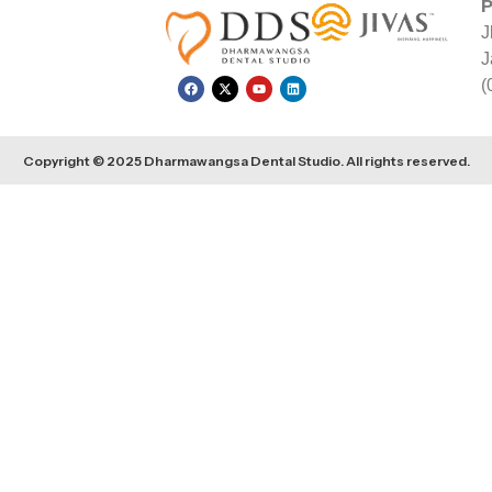
P
J
J
(
Copyright © 2025 Dharmawangsa Dental Studio. All rights reserved.