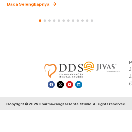
Baca Selengkapnya
P
J
J
(
Copyright © 2025 Dharmawangsa Dental Studio. All rights reserved.