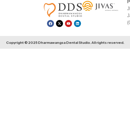
P
J
J
(
Copyright © 2025 Dharmawangsa Dental Studio. All rights reserved.