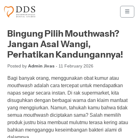
Skip to content
Skip to footer
Men
Bingung Pilih Mouthwash?
Jangan Asal Wangi,
Perhatikan Kandungannya!
Admin Jivas
Posted by
- 11 February 2026
Bagi banyak orang, menggunakan obat kumur atau
mouthwash
adalah cara tercepat untuk mendapatkan
napas segar secara instan. Di rak supermarket, kita
disuguhkan dengan berbagai warna dan klaim manfaat
yang menggiurkan. Namun, tahukah kamu bahwa tidak
semua
mouthwash
diciptakan sama? Salah memilih
produk justru bisa membuat mulutmu terasa kering atau
bahkan mengganggu keseimbangan bakteri alami di
dalamnya.