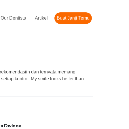
Our Dentists
Artikel
Buat Janji Temu
k rekomendasiin dan ternyata memang
setiap kontrol. My smile looks better than
a Dwinov
Marsha Natik