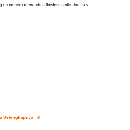
g on camera demands a flawless smile-dan itu y
Di Dharmawangsa
a Selengkapnya
Baca Selengk