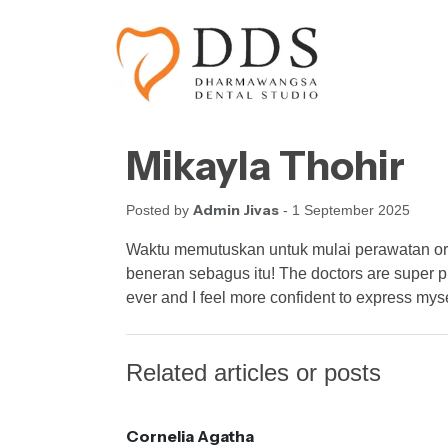
Skip to content
Skip to footer
Mikayla Thohir
Admin Jivas
Posted by
- 1 September 2025
Waktu memutuskan untuk mulai perawatan or
beneran sebagus itu! The doctors are super pr
ever and I feel more confident to express myse
Related articles or posts
Cornelia Agatha