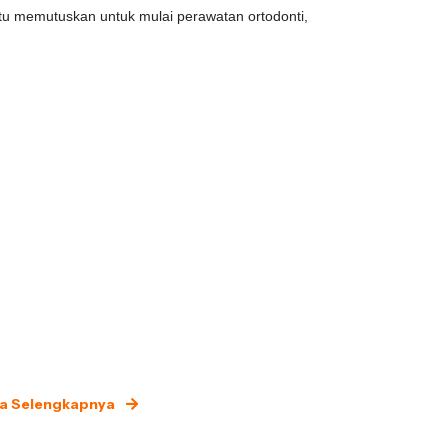
u memutuskan untuk mulai perawatan ortodonti,
Di Dharmawangsa
a Selengkapnya
Baca Selengk