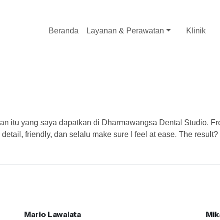
Beranda
Layanan & Perawatan
Klinik
 itu yang saya dapatkan di Dharmawangsa Dental Studio. From t
il, friendly, dan selalu make sure I feel at ease. The result? My
Mario Lawalata
Mik