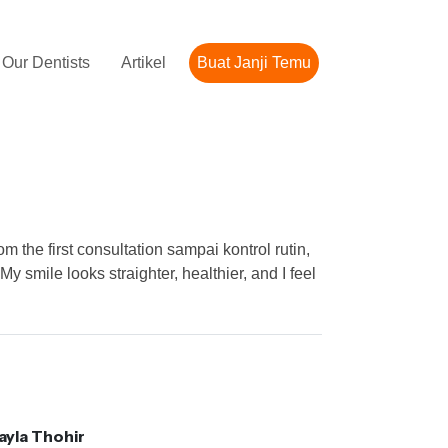
Our Dentists
Artikel
Buat Janji Temu
he first consultation sampai kontrol rutin,
 smile looks straighter, healthier, and I feel
ayla Thohir
Marsha Natik