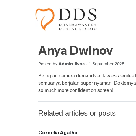
Skip to content
Skip to footer
Anya Dwinov
Admin Jivas
Posted by
- 1 September 2025
Being on camera demands a flawless smile-dan
semuanya berjalan super nyaman. Dokternya deta
so much more confident on screen!
Related articles or posts
Cornelia Agatha