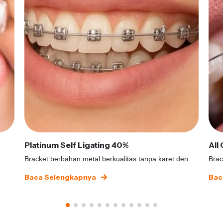
Platinum Self Ligating 40%
All
Bracket berbahan metal berkualitas tanpa karet den
Brac
Baca Selengkapnya
Bac