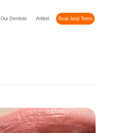
Our Dentists
Artikel
Buat Janji Temu