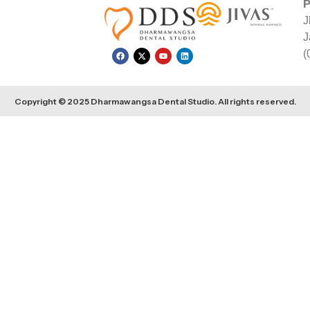
P
J
J
(
Copyright © 2025 Dharmawangsa Dental Studio. All rights reserved.