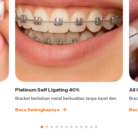
Platinum Self Ligating 40%
All
Bracket berbahan metal berkualitas tanpa karet den
Brac
Baca Selengkapnya
Bac