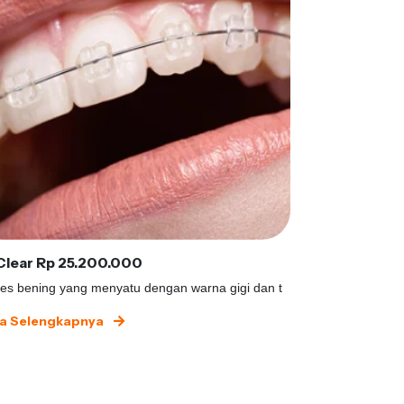
 Clear Rp 25.200.000
Damon Self L
es bening yang menyatu dengan warna gigi dan t
Braces tanpa ka
a Selengkapnya
Baca Selengk