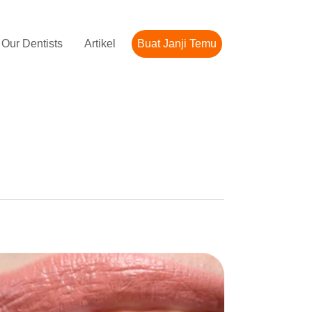
Our Dentists
Artikel
Buat Janji Temu