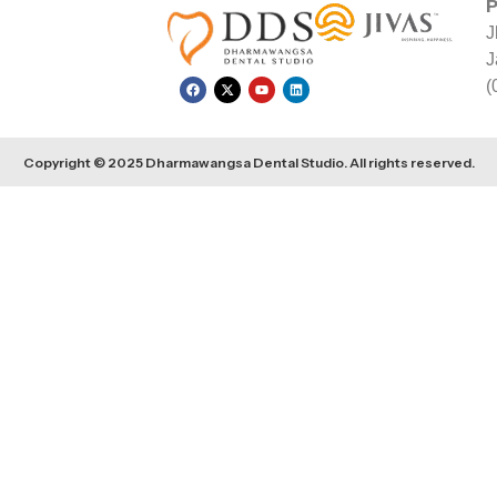
P
J
J
(
Copyright © 2025 Dharmawangsa Dental Studio. All rights reserved.