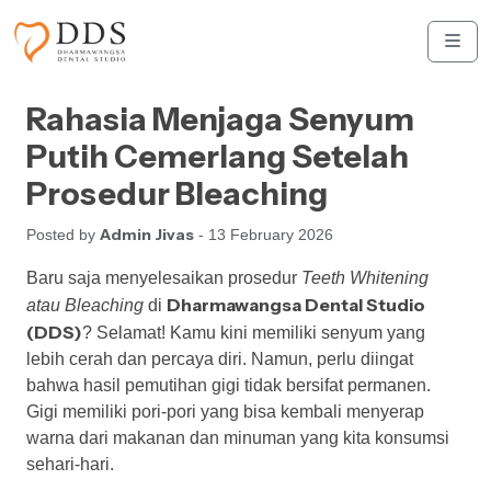
Skip to content
Skip to footer
Men
Rahasia Menjaga Senyum
Putih Cemerlang Setelah
Prosedur Bleaching
Admin Jivas
Posted by
- 13 February 2026
Baru saja menyelesaikan prosedur
Teeth Whitening
Dharmawangsa Dental Studio
atau Bleaching
di
(DDS)
? Selamat! Kamu kini memiliki senyum yang
lebih cerah dan percaya diri. Namun, perlu diingat
bahwa hasil pemutihan gigi tidak bersifat permanen.
Gigi memiliki pori-pori yang bisa kembali menyerap
warna dari makanan dan minuman yang kita konsumsi
sehari-hari.