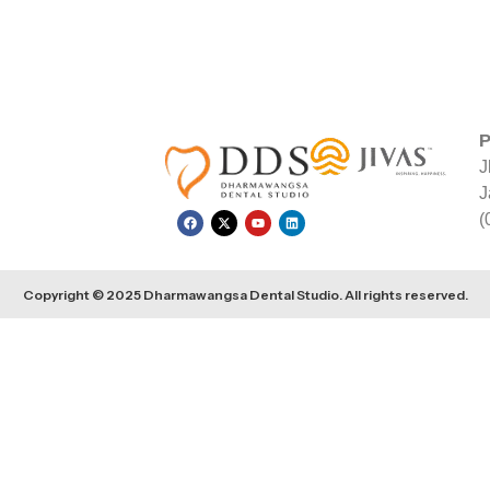
P
J
J
(
Copyright © 2025 Dharmawangsa Dental Studio. All rights reserved.