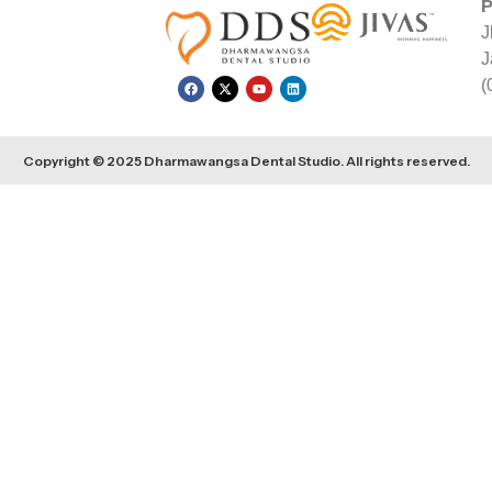
P
J
J
(
Copyright © 2025 Dharmawangsa Dental Studio. All rights reserved.