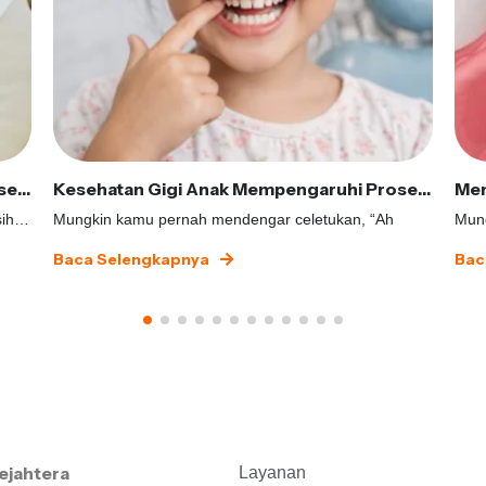
Mengenal Sleep Apnea dari Kacamata Kesehatan Gigi
Kesehatan Gigi Anak Mempengaruhi Proses Tumbuh Kembangnya, Apakah Benar?
Pernahkah kamu terbangun dengan perasaan masih lel
Mungkin kamu pernah mendengar celetukan, “Ah
Mung
Baca Selengkapnya
Bac
ejahtera
Layanan