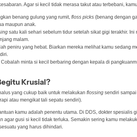
aran. Agar si kecil tidak merasa takut atau terbebani, kamu 
gkan benang gulung yang rumit,
floss picks
(benang dengan gag
tua maupun anak.
sing
satu kali sehari sebelum tidur setelah sikat gigi terakhir. 
anjang malam.
ah peniru yang hebat. Biarkan mereka melihat kamu sedang 
iri.
Cobalah minta si kecil berbaring dengan kepala di pangkuanmu
egitu Krusial?
halus yang cukup baik untuk melakukan
flossing
sendiri sampai 
pi atau mengikat tali sepatu sendiri).
antuan kamu adalah penentu utama. Di DDS, dokter spesialis g
 agar gusi si kecil tidak terluka. Semakin sering kamu melaku
esuatu yang harus dihindari.