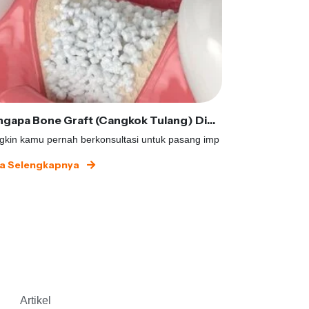
Mengapa Bone Graft (Cangkok Tulang) Diperlukan dalam Implan Gigi?
kin kamu pernah berkonsultasi untuk pasang imp
Memutuskan untu
a Selengkapnya
Baca Selengk
Artikel