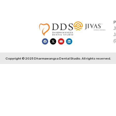
P
J
J
(
Copyright © 2025 Dharmawangsa Dental Studio. All rights reserved.