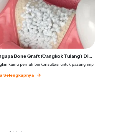
Mengapa Bone Graft (Cangkok Tulang) Diperlukan dalam Implan Gigi?
kin kamu pernah berkonsultasi untuk pasang imp
Memutuskan untu
a Selengkapnya
Baca Selengk