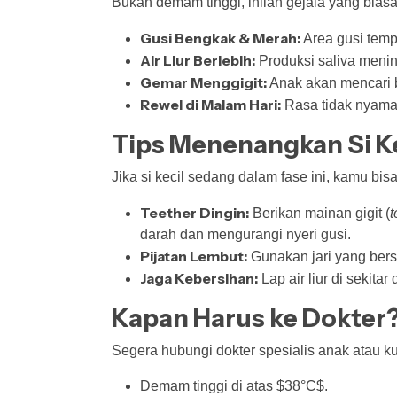
Bukan demam tinggi, inilah gejala yang bias
Gusi Bengkak & Merah:
Area gusi tempa
Air Liur Berlebih:
Produksi saliva mening
Gemar Menggigit:
Anak akan mencari b
Rewel di Malam Hari:
Rasa tidak nyaman
Tips Menenangkan Si Ke
Jika si kecil sedang dalam fase ini, kamu bis
Teether Dingin:
Berikan mainan gigit (
t
darah dan mengurangi nyeri gusi.
Pijatan Lembut:
Gunakan jari yang bers
Jaga Kebersihan:
Lap air liur di sekitar
Kapan Harus ke Dokter
Segera hubungi dokter spesialis anak atau k
Demam tinggi di atas $38°C$.