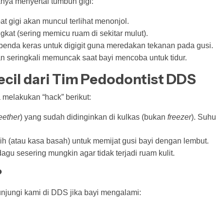
anya menyertai tumbuh gigi:
t gigi akan muncul terlihat menonjol.
kat (sering memicu ruam di sekitar mulut).
enda keras untuk digigit guna meredakan tekanan pada gusi.
 seringkali memuncak saat bayi mencoba untuk tidur.
cil dari Tim Pedodontist DDS
a melakukan “hack” berikut:
eether
) yang sudah didinginkan di kulkas (bukan
freezer
). Suh
ih (atau kasa basah) untuk memijat gusi bayi dengan lembut.
 dagu sesering mungkin agar tidak terjadi ruam kulit.
?
unjungi kami di DDS jika bayi mengalami: