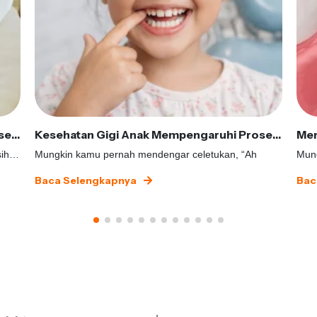
Mengenal Sleep Apnea dari Kacamata Kesehatan Gigi
Kesehatan Gigi Anak Mempengaruhi Proses Tumbuh Kembangnya, Apakah Benar?
Pernahkah kamu terbangun dengan perasaan masih lel
Mungkin kamu pernah mendengar celetukan, “Ah
Mung
Baca Selengkapnya
Bac