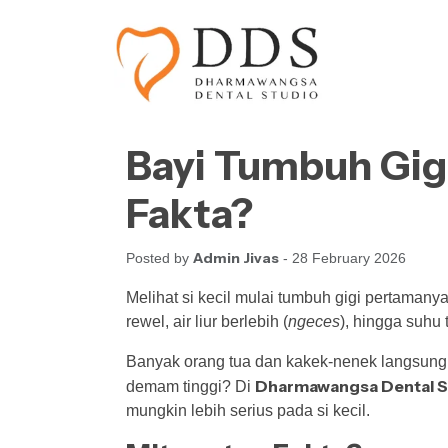
Skip to content
Skip to footer
Bayi Tumbuh Gigi
Fakta?
Admin Jivas
Posted by
- 28 February 2026
Melihat si kecil mulai tumbuh gigi pertamany
rewel, air liur berlebih (
ngeces
), hingga suhu 
Banyak orang tua dan kakek-nenek langsun
Dharmawangsa Dental S
demam tinggi? Di
mungkin lebih serius pada si kecil.