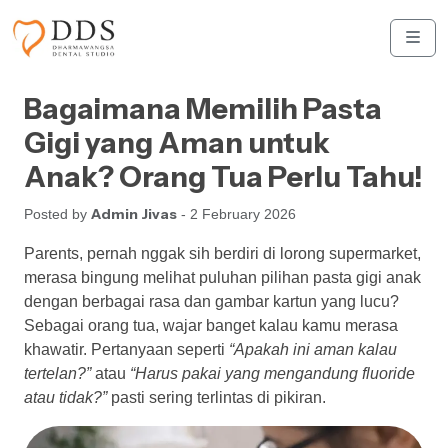
Skip to content
Skip to footer
Men
Bagaimana Memilih Pasta
Gigi yang Aman untuk
Anak? Orang Tua Perlu Tahu!
Admin Jivas
Posted by
- 2 February 2026
Parents, pernah nggak sih berdiri di lorong supermarket,
merasa bingung melihat puluhan pilihan pasta gigi anak
dengan berbagai rasa dan gambar kartun yang lucu?
Sebagai orang tua, wajar banget kalau kamu merasa
khawatir. Pertanyaan seperti
“Apakah ini aman kalau
tertelan?”
atau
“Harus pakai yang mengandung fluoride
atau tidak?”
pasti sering terlintas di pikiran.