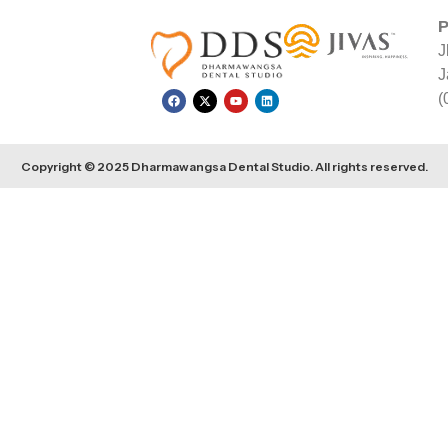
P
J
J
(
Copyright © 2025 Dharmawangsa Dental Studio. All rights reserved.